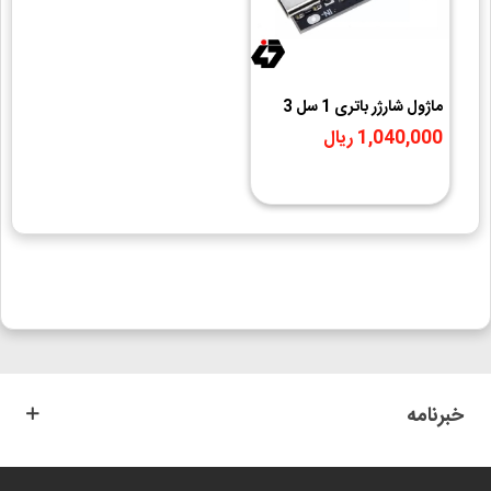
ماژول شارژر باتری 1 سل 3
آمپر فست شارژ IP2312
1,040,000 ریال
خبرنامه