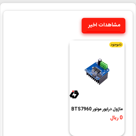
مشاهدات اخیر
ناموجود
ماژول درایور موتور BTS7960
43A
0 ریال