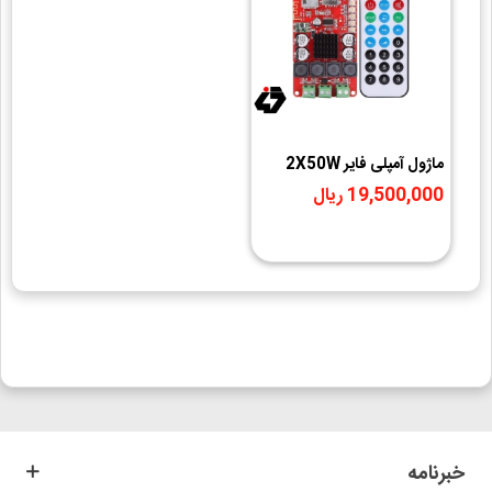
ماژول آمپلی فایر 2X50W
بلوتوث دار HW-645
19,500,000 ریال
خبرنامه