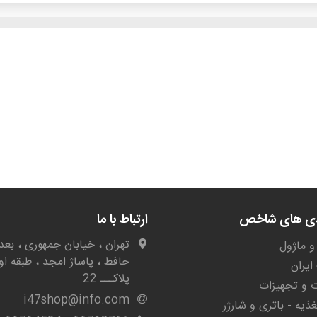
دی های شاخص
ارتباط با ما
تهران ، خیابان جمهوری ، بعد 
و ماژول
حافظ ، پاساژ امجد ، طبقه او
یران
پلاکـــ 22
ات و تجهیزات
i47shop@info.com
غذیه - باتری و شارژر