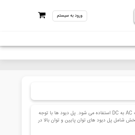
ورود به سیستم
پل دیود قطعه ای است شامل 4 عدد دیود که برای یکسوسازی جریان متناوب AC به DC استفاده می شود. پل دیود ها با توجه
خش شامل پل دیود های توان پایین و توان بالا در