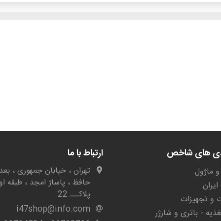
دی های شاخص
ارتباط با ما
تهران ، خیابان جمهوری ، بعد 
و ماژول
حافظ ، پاساژ امجد ، طبقه او
یران
پلاکـــ 22
ات و تجهیزات
i47shop@info.com
غذیه - باتری و شارژر