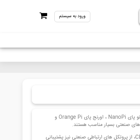
ورود به سیستم
Mini PC مینی کامپیوترهای خانواده ی Friendly Elec به همراه بردهای نانو پای NanoPi ، اورنج پای Orange Pi و
این بردها ضمن قابلیت اجرای سیستم عامل های اندروید، لینوکس و ویندوزCE، از پروتکل های ارتباطی صنعتی نیز پشتیبانی