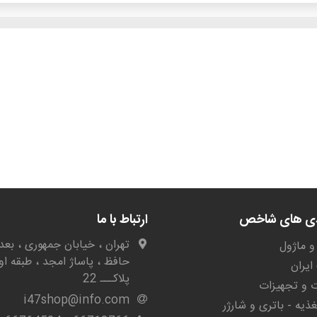
دی های شاخص
ارتباط با ما
تهران ، خیابان جمهوری ، بعد 
و ماژول
حافظ ، پاساژ امجد ، طبقه او
یران
پلاکـــ 22
ات و تجهیزات
i47shop@info.com
غذیه - باتری و شارژر