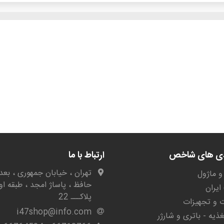
دی های شاخص
ارتباط با ما
تهران ، خیابان جمهوری ، بعد 
و ماژول
حافظ ، پاساژ امجد ، طبقه او
یران
پلاکـــ 22
ات و تجهیزات
i47shop@info.com
غذیه - باتری و شارژر