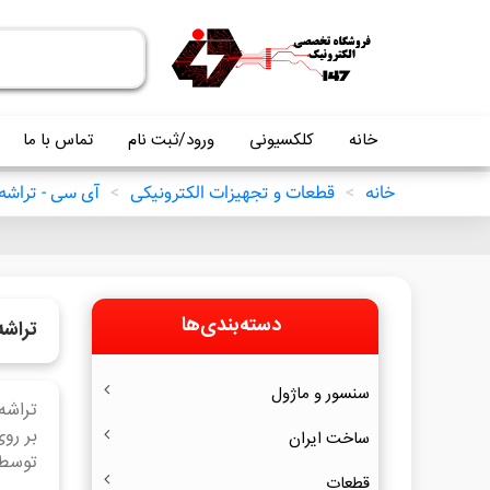
خانه
کلکسیونی
ورود/ثبت نام
تماس با ما
خانه
>
قطعات و تجهیزات الکترونیکی
>
آی سی - تراشه
دسته‌بندی‌ها
تراشه RAM و SH
سنسور و ماژول
بر رو
ساخت ایران
توسط 
قطعات