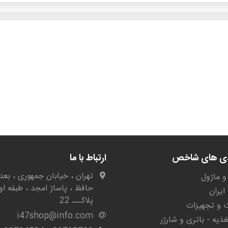
دی های شاخص
ارتباط با ما
تهران ، خیابان جمهوری ، بعد 
و ماژول
حافظ ، پاساژ امجد ، طبقه او
یران
پلاکـــ 22
ات و تجهیزات
i47shop@info.com
غذیه - باتری و شارژر