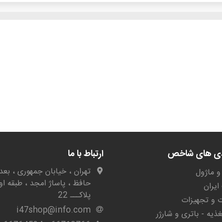
دی های شاخص
ارتباط با ما
تهران ، خیابان جمهوری ، بعد 
و ماژول
حافظ ، پاساژ امجد ، طبقه او
یران
پلاکـــ 22
ات و تجهیزات
i47shop@info.com
غذیه - باتری و شارژر