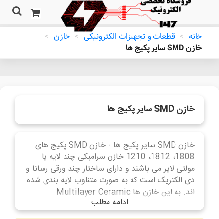
خانه
>
قطعات و تجهیزات الکترونیکی
>
خازن
>
خازن SMD سایر پکیج ها
خازن SMD سایر پکیج ها
خازن SMD سایر پکیج ها - خازن SMD پکیج های
1808، 1812، 1210 خازن سرامیکی چند لایه یا
مولتی لایر می باشند و دارای ساختار چند ورقی رسانا و
دی الکتریک است که به صورت متناوب لایه بندی شده
اند. به این خازن ها Multilayer Ceramic
ادامه مطلب
Capacitors یا MLCC نیز گفته می شود.