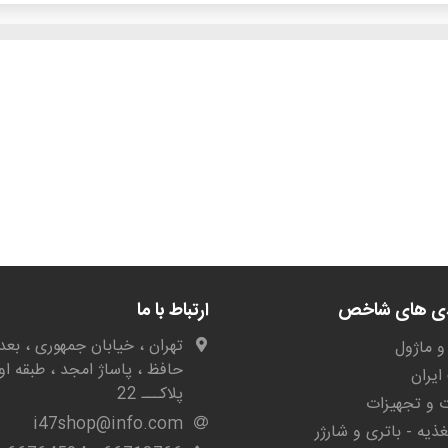
دی های شاخص
ارتباط با ما
تهران ، خیابان جمهوری ، بعد 
و ماژول
حافظ ، پاساژ امجد ، طبقه او
یران
پلاکـــ 22
ات و تجهیزات
i47shop@info.com
غذیه - باتری و شارژر