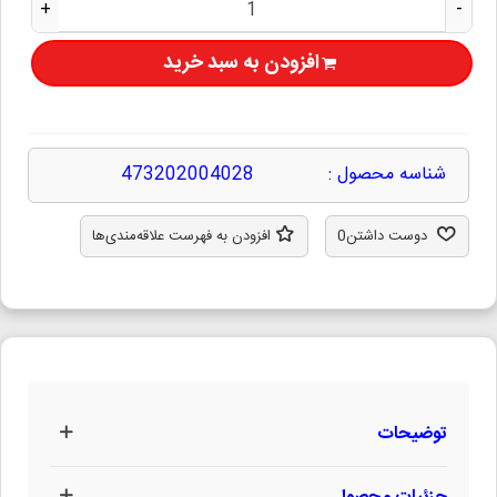
+
-
افزودن به سبد خرید
شناسه محصول :
473202004028
دوست داشتن
0
افزودن به فهرست علاقه‌مندی‌ها
توضیحات