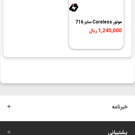
موتور Coreless سایز 716
1,240,000 ریال
خبرنامه
پشتیبانی