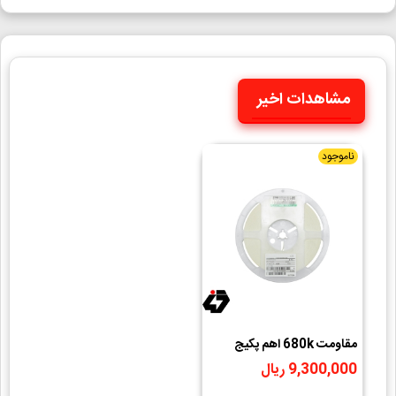
مشاهدات اخیر
ناموجود
مقاومت 680k اهم پکیج
1206 SMD رول 5000
9,300,000 ریال
عددی