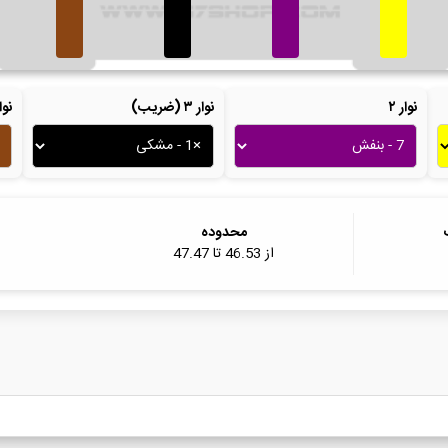
نوار ۲
نوار ۳ (ضریب)
نوار ۴ (ت
محدوده
از
46.53
تا
47.47