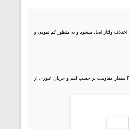
اختلاف ولتاژ ایجاد میشود و به منظور کم نمودن و
رابطه بین ولتاژ ،جریان و مقدار مقاومت به صورت V=IR می باشد که در آن V ولتاژ دو سر مقاومت بر حسب ولت،R مقدار مقاومت بر حسب اهم و جریان عبوری از