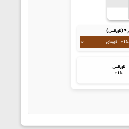
لورانس)
تلورانس
±
1
%