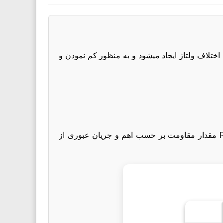
اختلاف ولتاژ ایجاد میشود و به منظور کم نمودن و
رابطه بین ولتاژ ،جریان و مقدار مقاومت به صورت V=IR می باشد که در آن V ولتاژ دو سر مقاومت بر حسب ولت،R مقدار مقاومت بر حسب اهم و جریان عبوری از