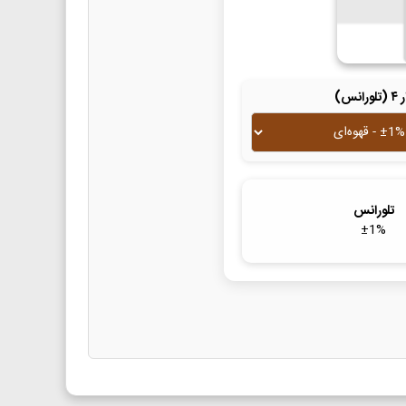
لورانس)
تلورانس
±
1
%