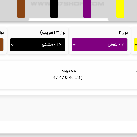
نوار ۲
نوار ۳ (ضریب)
نوار ۴ (ت
محدوده
از
46.53
تا
47.47