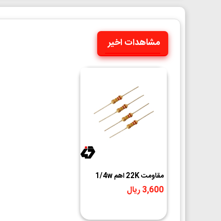
مشاهدات اخیر
مقاومت 22K اهم 1/4w
3,600 ریال