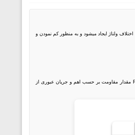
اختلاف ولتاژ ایجاد میشود و به منظور کم نمودن و
رابطه بین ولتاژ ،جریان و مقدار مقاومت به صورت V=IR می باشد که در آن V ولتاژ دو سر مقاومت بر حسب ولت،R مقدار مقاومت بر حسب اهم و جریان عبوری از