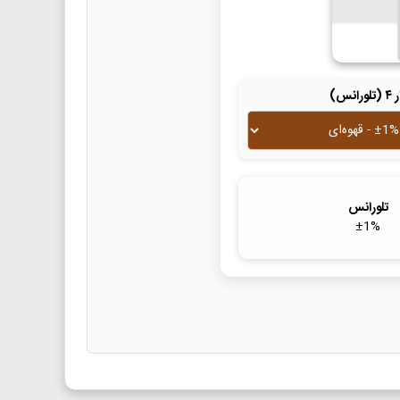
لورانس)
تلورانس
±
1
%