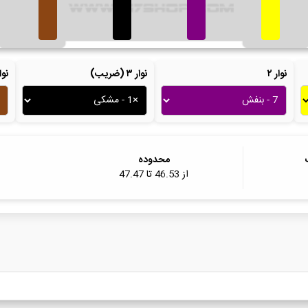
نوار ۲
نوار ۳ (ضریب)
نوار ۴ (ت
محدوده
از
46.53
تا
47.47