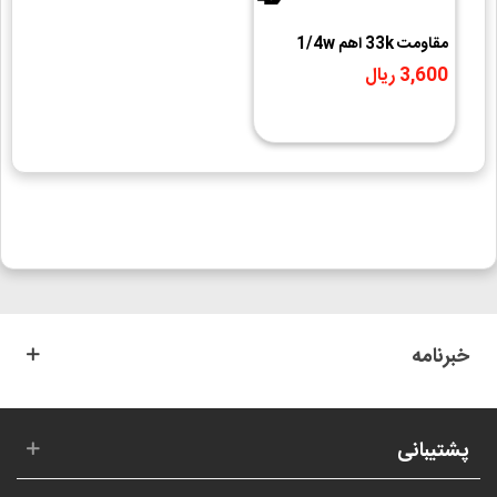
مقاومت 33k اهم 1/4w
3,600 ریال
خبرنامه
پشتیبانی