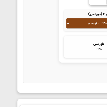
لورانس)
تلورانس
±
1
%