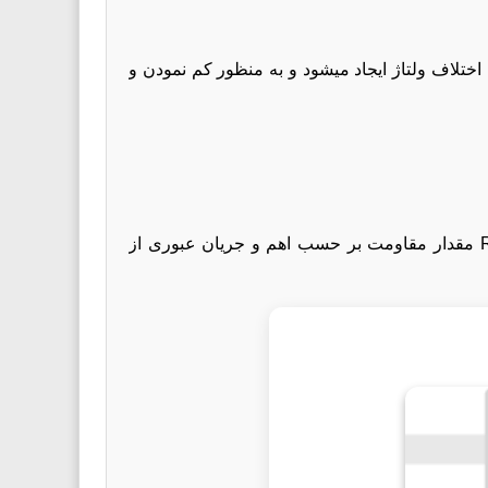
اختلاف ولتاژ ایجاد میشود و به منظور کم نمودن و
رابطه بین ولتاژ ،جریان و مقدار مقاومت به صورت V=IR می باشد که در آن V ولتاژ دو سر مقاومت بر حسب ولت،R مقدار مقاومت بر حسب اهم و جریان عبوری از