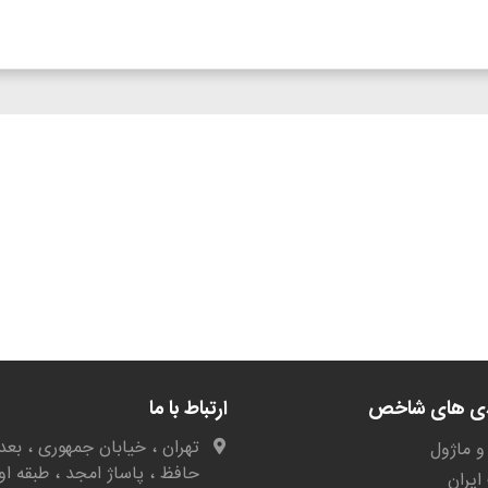
دی های شاخص
ارتباط با ما
تهران ، خیابان جمهوری ، بعد 
و ماژول
حافظ ، پاساژ امجد ، طبقه او
یران