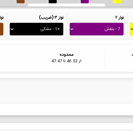
نوار ۲
نوار ۳ (ضریب)
نوار ۴ (ت
محدوده
از
46.53
تا
47.47