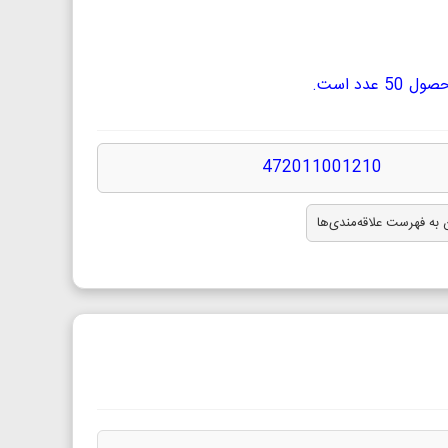
دد است.
472011001210
 به فهرست علاقه‌مندی‌ها