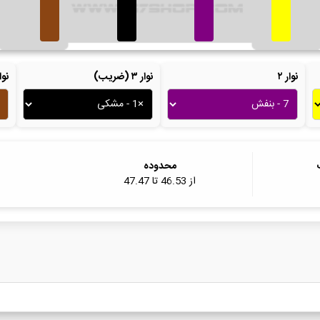
نوار ۲
نوار ۳ (ضریب)
نوار ۴ (ت
محدوده
از
46.53
تا
47.47