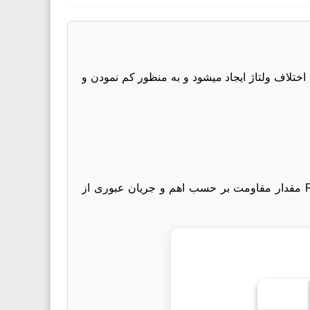
اختلاف ولتاژ ایجاد میشود و به منظور کم نمودن و
رابطه بین ولتاژ ،جریان و مقدار مقاومت به صورت V=IR می باشد که در آن V ولتاژ دو سر مقاومت بر حسب ولت،R مقدار مقاومت بر حسب اهم و جریان عبوری از