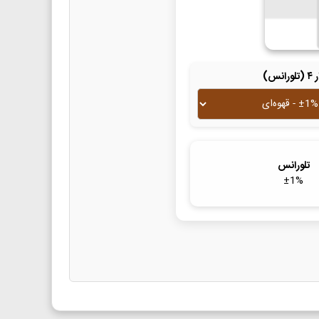
لورانس)
تلورانس
±
1
%