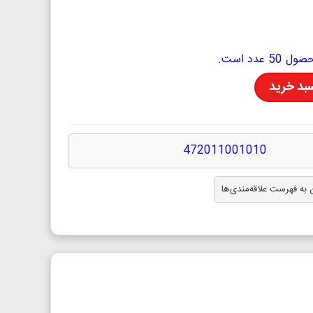
دد است.
سبد خرید
472011001010
 به فهرست علاقه‌مندی‌ها