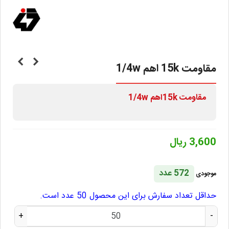
مقاومت 15k اهم 1/4w
مقاومت
15k
اهم 1/4w
3,600 ریال
572 عدد
موجودی
حداقل تعداد سفارش برای این محصول 50 عدد است.
+
-