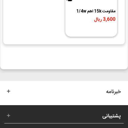
مقاومت 15k اهم 1/4w
3,600 ریال
خبرنامه
پشتیبانی