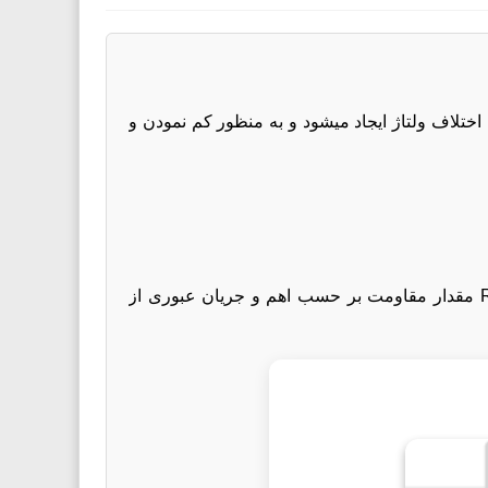
اختلاف ولتاژ ایجاد میشود و به منظور کم نمودن و
رابطه بین ولتاژ ،جریان و مقدار مقاومت به صورت V=IR می باشد که در آن V ولتاژ دو سر مقاومت بر حسب ولت،R مقدار مقاومت بر حسب اهم و جریان عبوری از