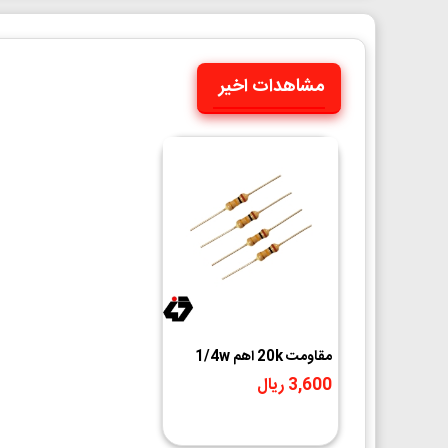
مشاهدات اخیر
مقاومت 20k اهم 1/4w
3,600 ریال