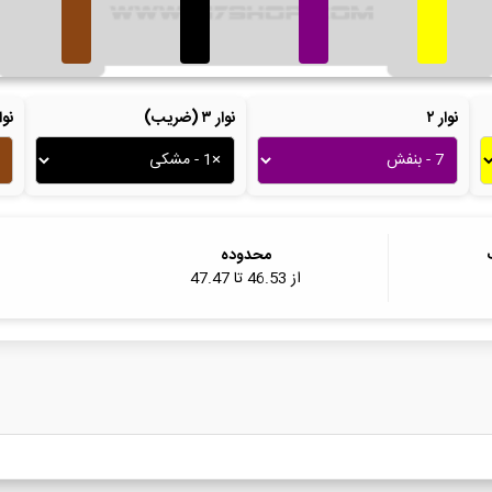
نوار ۲
نوار ۳ (ضریب)
نوار ۴ (ت
محدوده
از
46.53
تا
47.47