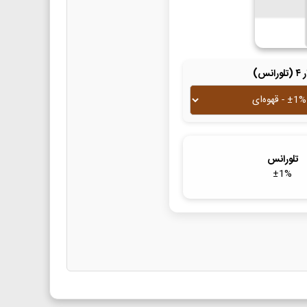
لورانس)
تلورانس
±
1
%