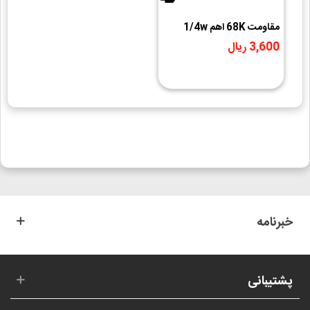
مقاومت 68K اهم 1/4w
3,600 ریال
خبرنامه
پشتیبانی