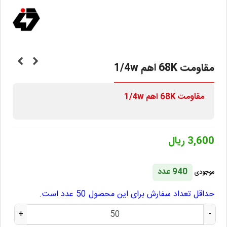
مقاومت 68K اهم 1/4w
مقاومت
68K
اهم 1/4w
3,600 ریال
940 عدد
موجودی
حداقل تعداد سفارش برای این محصول 50 عدد است.
+
-