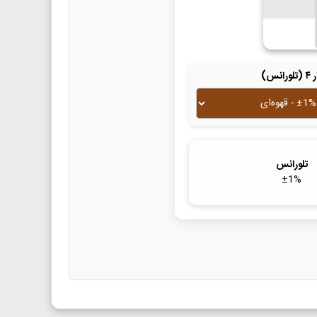
لورانس)
تلورانس
±
1
%