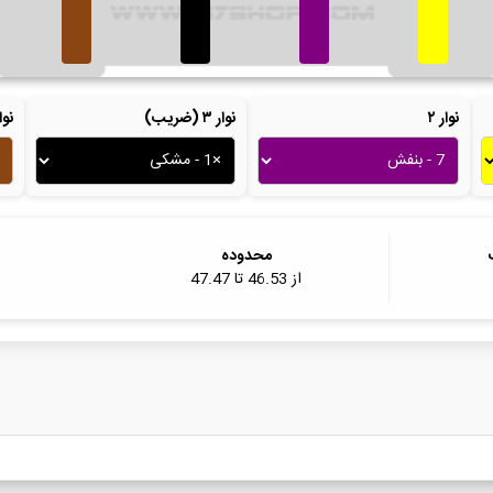
نوار ۲
نوار ۳ (ضریب)
نوار ۴ (ت
محدوده
از
46.53
تا
47.47