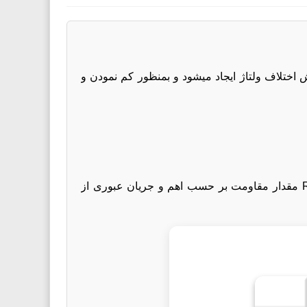
 اختلاف ولتاژ ایجاد میشود و بمنظور کم نمودن و
رابطه بین ولتاژ ،جریان و مقدار مقاومت به صورت V=IR می باشد که در آن V ولتاژ دو سر مقاومت بر حسب ولت،R مقدار مقاومت بر حسب اهم و جریان عبوری از