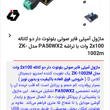
ماژول آمپلی فایر صوتی بلوتوث دار دو کاناله
2x100 وات با تراشه PA50WX2 مدل ZK-
1002m
ماژول آمپلی فایر صوتی بلوتوث دار دو کاناله 2x100 وات
مدل ZK-1002M
یک تقویت کننده استریو دیجیتال
کلاس D (
خروجی فوق العاده باکیفیت و بدون نویز
)
بسیار پرقدرت، کم حجم و پرتابل است که قلب تپنده آن را
تراشه تخصصی
PA50WX2
تشکیل می‌دهد. این ماژول
با پشتیبانی از پروتکل بلوتوث ۵.۰، اتصال سریع و پایدار
گوشی موبایل را تا شعاع ۱۵ متری فراهم می‌کند. علاوه بر
بلوتوث، امکان پخش موسیقی از طریق ورودی پورت USB