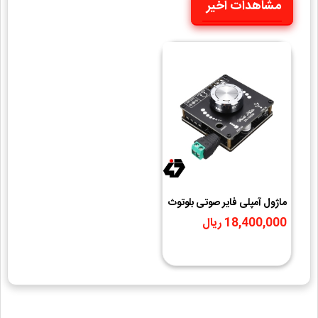
مشاهدات اخیر
ماژول آمپلی فایر صوتی بلوتوث
دار دو کاناله 2x100 وات با
18,400,000 ریال
تراشه PA50WX2 مدل ZK-
1002m