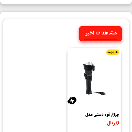
مشاهدات اخیر
ناموجود
چراغ قوه دستی مدل
ESCAPE RESCUE P50
0 ریال