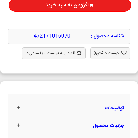
افزودن به سبد خرید
شناسه محصول :
472171016070
دوست داشتن
0
افزودن به فهرست علاقه‌مندی‌ها
توضیحات
جزئیات محصول