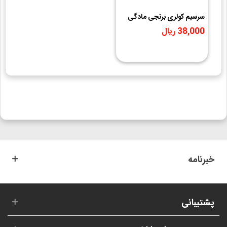
سرسیم کولری برنجی مادگی
سایز 6.3
38,000 ریال
خبرنامه
پشتیبانی