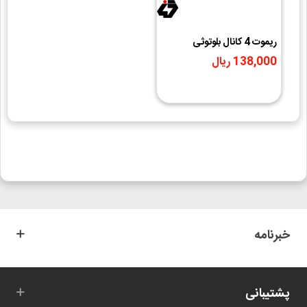
ریموت 4 کانال بلوتوثی
Duplicator طرح مدادی
138,000 ریال
433MHz
خبرنامه
پشتیبانی