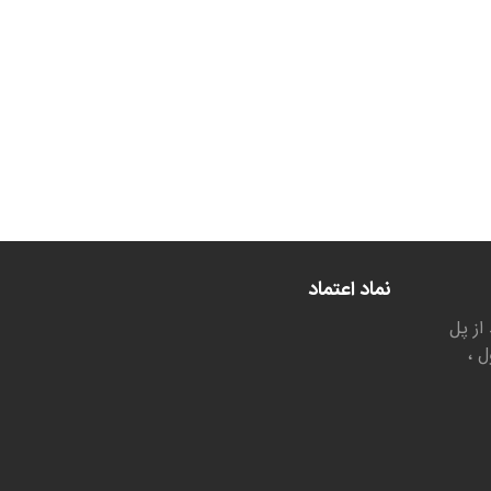
نماد اعتماد
از پل
ل ،