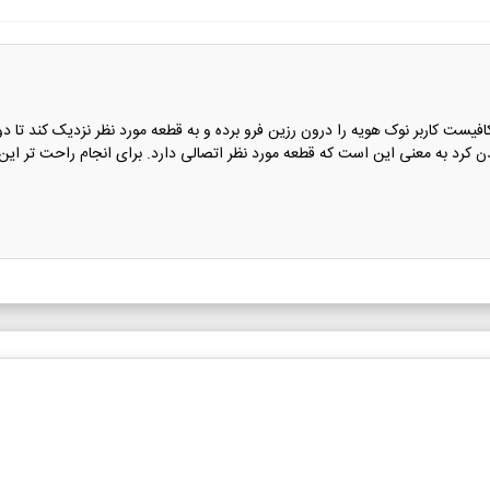
ای عیب یابی مدارهای الکترونیکی توسط Relife RL-070 کافیست کاربر نوک هویه را درون رزین فرو برده و به قطعه م
رد به معنی این است که قطعه مورد نظر اتصالی دارد. برای انجام راحت تر این کار