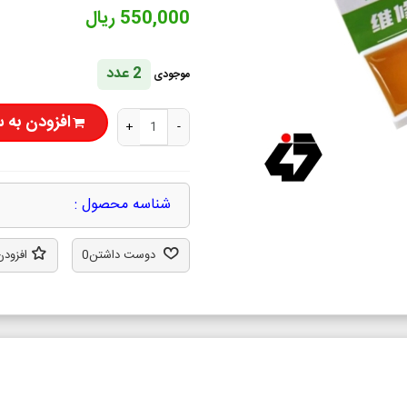
550,000 ریال
2 عدد
موجودی
افزودن به 
+
-
شناسه محصول :
دوست داشتن
0
افزودن