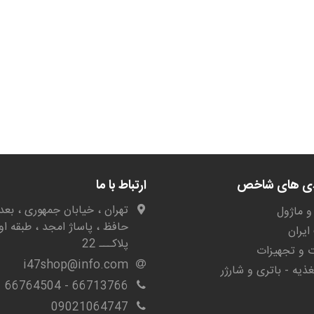
دی های شاخص
ارتباط با ما
تهران ، خیابان جمهوری ، بعد 
و ماژول
حافظ ، پاساژ امجد ، طبقه او
یران
پلاکـــ 22
ات و تجهیزات
i47shop@info.com
غذیه - باتری و شارژر
66713766 - 66764504
09021064747