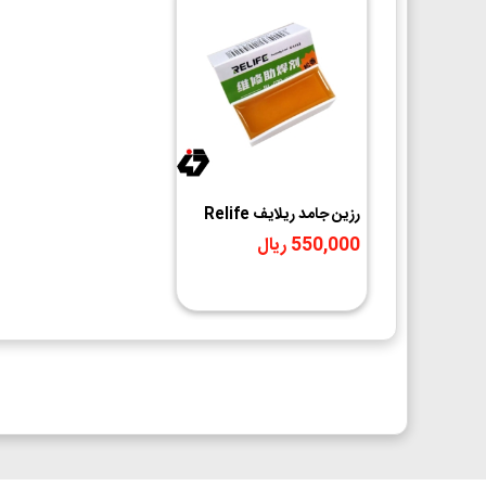
رزين جامد ريلايف Relife
RL 070
550,000 ریال