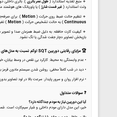
🔹 منبع تغذیه استاندارد (
طول عمر باتری
ولت استاندارد (
غیر فست شارژ
) یا پاوربانک های هوشمند مت
🔹 تنظیم حالت ضبط روی حرکت (
Motion
): برای صرفه‌ج
Continuous
) به حالت تشخیص حرکت (
Motion
) تغی
🔹 کیفیت کارت حافظه: به دلیل ضبط همزمان صدا و تصویر با ک
بازپخش تصاویر دچار جفت شدگی یا لگ نشود.
🏆 مزایای رقابتی دوربین SQT اوکم نسبت به مدل‌های معمولی وای‌فای
• عدم وابستگی به محیط: کارکرد بی نقص در وسط بیابان، خودر
• دید در شب کاملاً مخفی: روشن شدن سیستم مادون قرمز بد
• نرم افزار روان و سرور پایدار: سرعت بالا در لود تصاویر ب
❓ سوالات متداول
آیا این دوربین نیاز به مودم جداگانه دارد؟
خیر، این مدل دارای مودم داخلی و شیار سیم‌کارت است. شما 