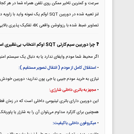
سرعت و کمترین تاخیر ممکن روی تلفن همراه شما در هر کجای 
لنز تعبیه شده در دوربین SQT اوکم یک نمونه واید با زاویه دید بسیار عالی ۱۴۰ درجه است که بخش وسیعی از محیط را تحت پوشش قرار می‌دهد.
تصاویر ضبط شده با رزولوشن واقعی 4K تفکیک پذیری بالایی را در طول روز و شب ارائه می‌دهند تا هیچ جزییاتی از چشم شما پنهان نماند.
❓ چرا دوربین سیم‌کارتی SQT اوکم انتخاب بی‌نظیری است؟
اگر محیط شما مودم وایفای ندارد یا به دنبال یک سیستم امنیتی پرتابل و قابل حمل هستید، 
•
استقلال کامل از مودم ( انتقال تصویر مستقیم ):
نیازی به خرید مودم جیبی یا جی پون ندارید؛ دوربین خودش مو
•
مجهز به باتری داخلی شارژی:
این دوربین دارای باتری لیتیومی داخلی است که در زمان قطع
همچنین برای کارکرد مداوم می‌توان آن را به شارژر یا پاوربان
•
میکروفون داخلی باکیفیت: