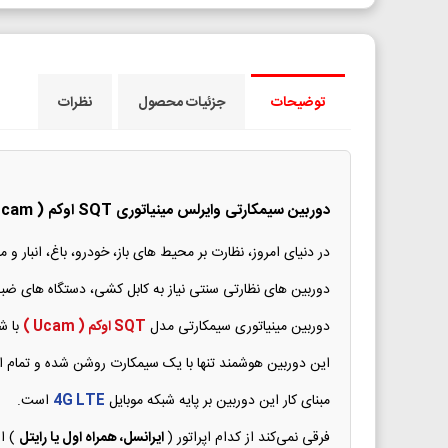
توضیحات
جزئیات محصول
نظرات
دوربین سیمکارتی وایرلس مینیاتوری SQT اوکم ( Ucam ) - کیفیت 4k
در دنیای امروز، نظارت بر محیط های باز، خودرو، باغ، انبار 
دوربین های نظارتی سنتی نیاز به کابل کشی، دستگاه های ضب
دوربین مینیاتوری سیمکارتی مدل
SQT اوکم ( Ucam )
با ش
این دوربین هوشمند تنها با یک سیمکارت روشن شده و تمام 
مبنای کار این دوربین بر پایه شبکه موبایل
4G LTE
است.
فرقی نمی‌کند از کدام اپراتور (
ایرانسل، همراه اول یا رایتل