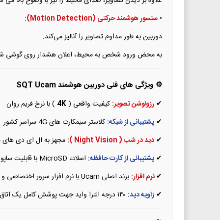
علاوه بر دیدن تصاویر، صدای محیط را نیز با وضوح بالا می ش
•
سنسور هوشمند حرکتی (Motion Detection):
دوربین به طور مداوم تصاویر را آنالیز می‌کند.
به محض ورود شخص به محیط، اعلان هشدار روی گوشی شما ار
⚙️ ویژگی های فنی دوربین هوشمند SQT Ucam
✔
رزولوشن تصویر:
کیفیت واقعی (
4K
) با نرخ فریم روان
✔
پشتیبانی از شبکه:
کلاستر سیمکارت های 4G سراسر کشور
✔
دید در شب ( Night Vision ):
مجهز به ال ای دی های مادون قرمز IR 
✔
پشتیبانی از کارت حافظه:
اسلات MicroSD با قابلیت ساپورت از ۸ تا ۱۲۸ گیگابایت
✔
نرم افزار:
برند اصلی Ucam با نرم افزار سرور اختصاصی و بدون قطعی
✔
زاویه دید:
۱۴۰ درجه الترا واید جهت پوشش کامل یک اتاق یا فضای خودرو