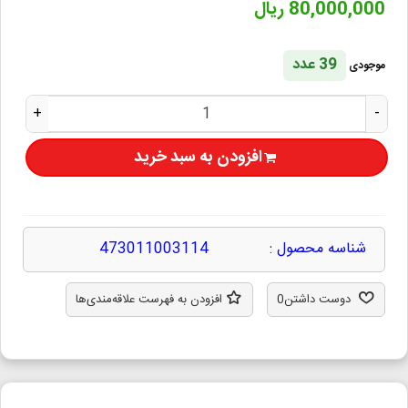
80,000,000 ریال
39 عدد
موجودی
+
-
افزودن به سبد خرید
شناسه محصول :
473011003114
دوست داشتن
0
افزودن به فهرست علاقه‌مندی‌ها