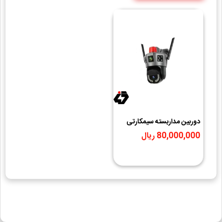
دوربین مداربسته سیمکارتی
مدل SD5-4G(مشکی) بدون
80,000,000 ریال
محدودیت در اپراتور با سرعت
بالا ( اپلیکیشن O-KAM PRO
)