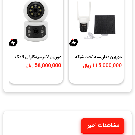
دوربین مداربسته تحت شبکه
دوربین 2لنز سیمکارتی 3مگ
م
مدل سیم کارتی پنل خورشیدی
OCAMPRO
ک
115,000,000 ریال
58,000,000 ریال
0
o
مشاهدات اخیر