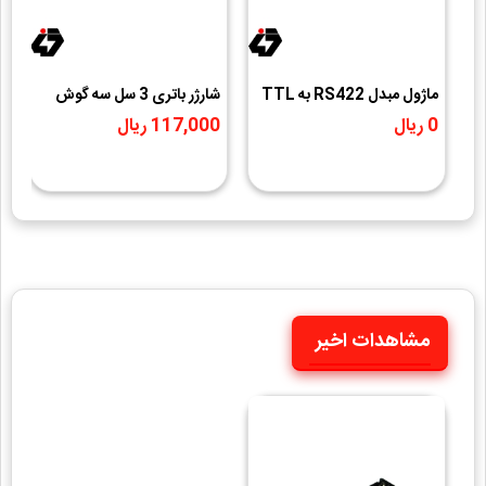
ماژول مبدل RS422 به TTL
شارژر باتری 3 سل سه گوش
سریال MAX490
(برد سبز) 8 آمپر
2
0 ریال
117,000 ریال
0
مشاهدات اخیر