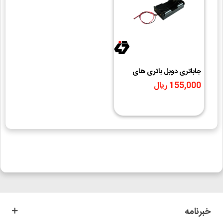
جاباتری دوبل باتری های
لیتیوم یون 3.7V سایز 18650
155,000 ریال
خبرنامه