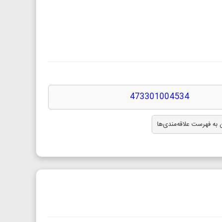
473301004534
 به فهرست علاقه‌مندی‌ها