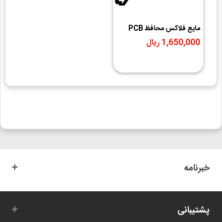
مایع فلاکس محافظ PCB
تکنوشیمی
1,650,000 ریال
خبرنامه
پشتیبانی