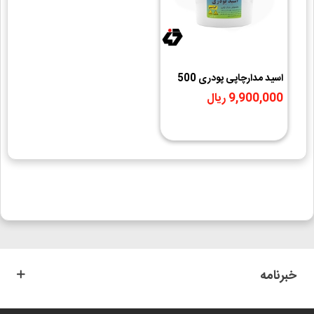
اسید مدارچاپی پودری 500
گرمی تکنوشیمی
9,900,000 ریال
خبرنامه