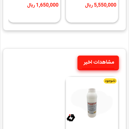
صنعتی 500CC تکنوشیمی
صنعتی 150CC تکنوشیمی
5,550,000 ریال
1,650,000 ریال
مشاهدات اخیر
ناموجود