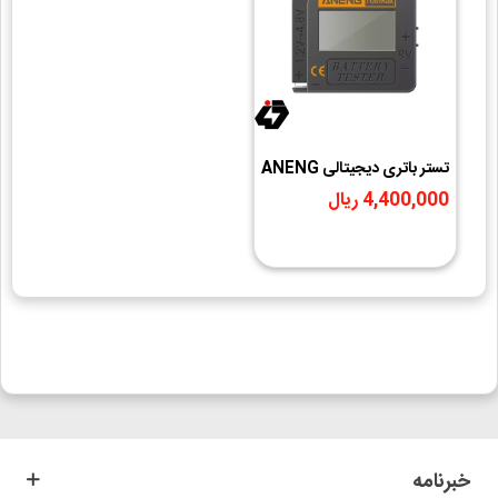
تستر باتری دیجیتالی ANENG
مدل 168Max
4,400,000 ریال
خبرنامه