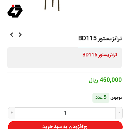
ترانزيستور BD115
ترانزيستور BD115
450,000 ریال
5 عدد
موجودی
+
-
افزودن به سبد خرید