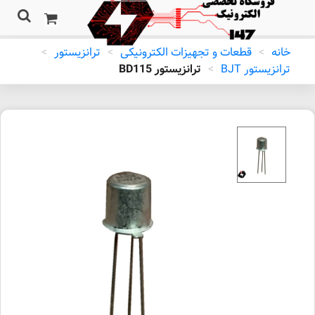
خانه
>
قطعات و تجهیزات الکترونیکی
>
ترانزیستور
>
ترانزیستور BJT
>
ترانزيستور BD115