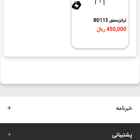
ترانزيستور BD115
450,000 ریال
خبرنامه
پشتیبانی