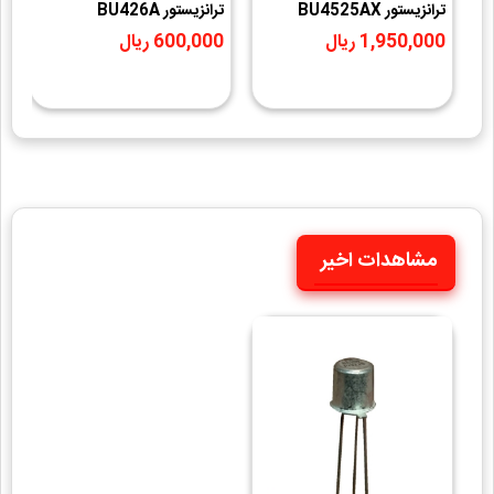
ترانزيستور BU4525AX
ترانزيستور BU426A
ت
1,950,000 ریال
600,000 ریال
0
مشاهدات اخیر