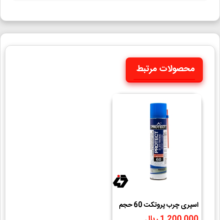
محصولات مرتبط
اسپری چرب پروتکت 60 حجم
300ml
1,200,000 ریال