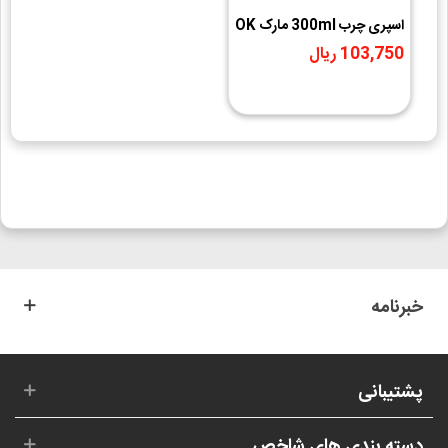
اسپری چرب 300ml مارک OK
103,750 ریال
خبرنامه
پشتیبانی
دسته بندی های شاخص