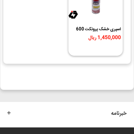
اسپری خشک پروتکت 600
حجم 300ml
1,450,000 ریال
خبرنامه